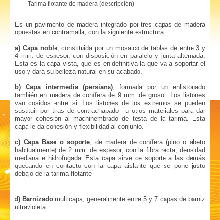
Tarima flotante de madera (descripción)
Es un pavimento de madera integrado por tres capas de madera
opuestas en contramalla, con la siguiente estructura:
a) Capa noble
, constituida por un mosaico de tablas de entre 3 y
4 mm. de espesor, con disposición en paralelo y junta alternada.
Esta es la capa vista, que es en definitiva la que va a soportar el
uso y dará su belleza natural en su acabado.
b) Capa intermedia (persiana)
, formada por un enlistonado
también en madera de conífera de 9 mm. de grosor. Los listones
van cosidos entre si. Los listones de los extremos se pueden
sustituir por tiras de contrachapado u otros materiales para dar
mayor cohesión al machihembrado de testa de la tarima. Esta
capa le da cohesión y flexibilidad al conjunto.
c) Capa Base o soporte
, de madera de conífera (pino o abeto
habitualmente) de 2 mm. de espesor, con la fibra recta, densidad
mediana e hidrofugada. Esta capa sirve de soporte a las demás
quedando en contacto con la capa aislante que se pone justo
debajo de la tarima flotante
d)
d) Barnizado
multicapa, generalmente entre 5 y 7 capas de barniz
ultravioleta